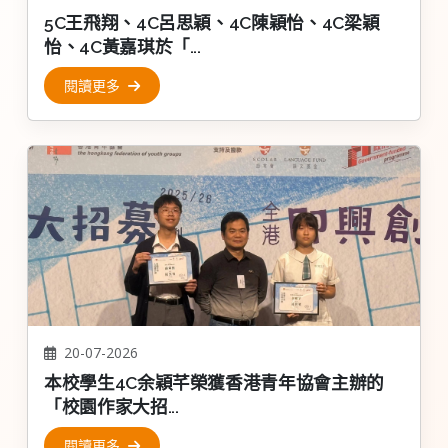
5C王飛翔、4C呂思穎、4C陳穎怡、4C梁穎
怡、4C黃嘉琪於「...
閱讀更多
20-07-2026
本校學生4C余穎芊榮獲香港青年協會主辦的
「校園作家大招...
閱讀更多